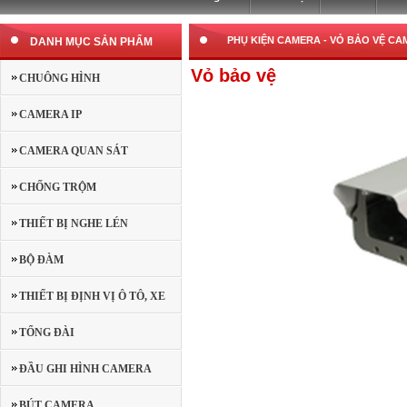
PHỤ KIỆN CAMERA -
VỎ BẢO VỆ CAM
DANH MỤC SẢN PHẨM
Vỏ bảo vệ
CHUÔNG HÌNH
CAMERA IP
CAMERA QUAN SÁT
CHỐNG TRỘM
THIẾT BỊ NGHE LÉN
BỘ ĐÀM
THIẾT BỊ ĐỊNH VỊ Ô TÔ, XE
MÁY
TỔNG ĐÀI
ĐẦU GHI HÌNH CAMERA
BÚT CAMERA