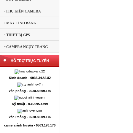
PHỤ KIỆN CAMERA
MÁY TÍNH BẢNG
THIẾT BỊ GPS
CAMERA NGỤY TRANG
HỖ TRỢ TRỰC TUYẾN
Kinh doanh - 0936.34.82.82
Văn phòng - 0238.8.609.176
Kỹ thuật - 035.995.4799
Văn Phòng - 0238.8.609.176
camera ánh huyền - 0563.176.176