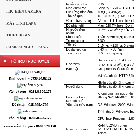
1
Nguồn tiêu thụ
25W
Màn cảm ứng
Sony ¼” Exview HAD 
PHỤ KIỆN CAMERA
Hiệu ứng hình ảnh
768(H) x 494(V)
Tần số quét
15.734 KHz(H), 59.94 Hz
Độ nhạy sáng
Màu: 0.1 Lux trên 
MÁY TÍNH BẢNG
Độ phân giải
Màu: 520 TV lines, Đơn m
Nhiệt độ điều
o
o
o
-10
C ~ + 50
C (14
F ~ 
chỉnh
THIẾT BỊ GPS
Kích thước
Thân: 326mm (H) x 210
Trọng lượng
3400g
Tốc độ
o
o
0.15
/s ~ 120
/s 8 step
CAMERA NGỤY TRANG
Độ dài tiêu cự
3.43mm ~ 85.7mm
Tỉ lệ zoom
35X zoom quang
Độ dài tiêu cự: 3.43mm
HỖ TRỢ TRỰC TUYẾN
Góc xem
o
o
68.6
(D) 57.8
(H) 43.7
Bảo mật
Cho phép 10 tài khoản h
Mã hóa chuẩn HTTP 64
Kinh doanh - 0936.34.82.82
Nhiều cấp độ tài khoản 
Người dùng
Nhiều cấp độ tài khoản b
Văn phòng - 0238.8.609.176
Không giới hạn người dù
Bộ xử lý trung
Nhúng SoC ARM926,
16
tâm, bộ nhớ
Kỹ thuật - 035.995.4799
Yêu cầu máy trạm
OS: Windows 2000, Win
Trình duyệt: Windows Int
Văn Phòng - 0238.8.609.176
CPU: Intel Pentium 4 1.8
RAM: 512MB trở lên
camera ánh huyền - 0563.176.176
Giao thức mạng
IP, TCP, UDP, HTTP, S
Telnet