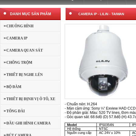
DANH MỤC SẢN PHẨM
CAMERA IP
-
LILIN - TAIWAN
CHUÔNG HÌNH
CAMERA IP
CAMERA QUAN SÁT
CHỐNG TRỘM
THIẾT BỊ NGHE LÉN
BỘ ĐÀM
THIẾT BỊ ĐỊNH VỊ Ô TÔ, XE
- Chuẩn nén: H.264
- Màn cảm ứng: Sony ¼” Exview HAD CCD
MÁY
TỔNG ĐÀI
- Độ phân giải: Màu: 520 TV lines, Đơn màu
- Góc quan sát: 68.6độ (D) 57.8độ (H) 43.7
ĐẦU GHI HÌNH CAMERA
Model
IPS0354N
IP
Hệ thống
NTSC
Nguồn cung cấp
AC 24V ± 10%
AC
BÚT CAMERA