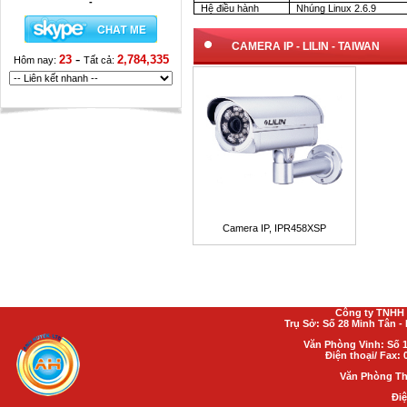
-
Hệ điều hành
Nhúng Linux 2.6.9
CAMERA IP
-
LILIN - TAIWAN
-
23
2,784,335
Hôm nay:
Tất cả:
Camera IP, IPR458XSP
Công ty TNHH 
Trụ Sở: Số 28 Minh Tân 
Văn Phòng Vinh: Số 1
Điện thoại/ Fax: 
Văn Phòng Th
Điệ