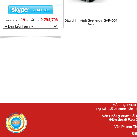
-
-
119
2,784,708
Hôm nay:
Tất cả:
Đầu ghi 4 kênh Seenergy, SVR-304
Basic
Công ty TNHH 
Trụ Sở: Số 28 Minh Tân 
Văn Phòng Vinh: Số 1
Điện thoại/ Fax: 
Văn Phòng Th
Điệ