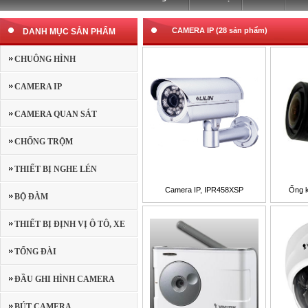
CAMERA IP (28 sản phẩm)
DANH MỤC SẢN PHẨM
CHUÔNG HÌNH
CAMERA IP
CAMERA QUAN SÁT
CHỐNG TRỘM
THIẾT BỊ NGHE LÉN
Camera IP, IPR458XSP
Ống k
BỘ ĐÀM
THIẾT BỊ ĐỊNH VỊ Ô TÔ, XE
MÁY
TỔNG ĐÀI
ĐẦU GHI HÌNH CAMERA
BÚT CAMERA