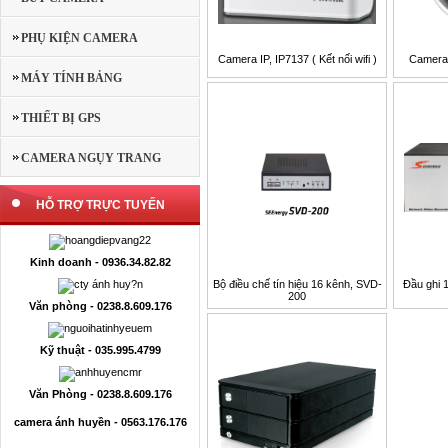
PHỤ KIỆN CAMERA
Camera IP, IP7137 ( Kết nối wifi )
Camera
MÁY TÍNH BẢNG
THIẾT BỊ GPS
CAMERA NGỤY TRANG
HỖ TRỢ TRỰC TUYẾN
Kinh doanh - 0936.34.82.82
Bộ điều chế tín hiệu 16 kênh, SVD-
Đầu ghi 
200
Văn phòng - 0238.8.609.176
Kỹ thuật - 035.995.4799
Văn Phòng - 0238.8.609.176
camera ánh huyền - 0563.176.176