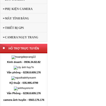
PHỤ KIỆN CAMERA
MÁY TÍNH BẢNG
THIẾT BỊ GPS
CAMERA NGỤY TRANG
HỖ TRỢ TRỰC TUYẾN
Kinh doanh - 0936.34.82.82
Văn phòng - 0238.8.609.176
Kỹ thuật - 035.995.4799
Văn Phòng - 0238.8.609.176
camera ánh huyền - 0563.176.176