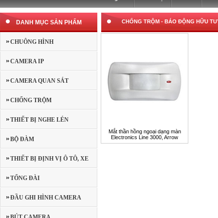
CHỐNG TRỘM -
BÁO ĐỘNG HỮU TUY
DANH MỤC SẢN PHẨM
CHUÔNG HÌNH
CAMERA IP
CAMERA QUAN SÁT
CHỐNG TRỘM
THIẾT BỊ NGHE LÉN
Mắt thần hồng ngoại dạng màn
Electronics Line 3000, Arrow
BỘ ĐÀM
THIẾT BỊ ĐỊNH VỊ Ô TÔ, XE
MÁY
TỔNG ĐÀI
ĐẦU GHI HÌNH CAMERA
BÚT CAMERA