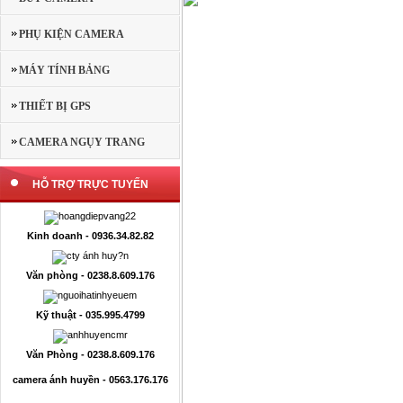
PHỤ KIỆN CAMERA
MÁY TÍNH BẢNG
THIẾT BỊ GPS
CAMERA NGỤY TRANG
HỖ TRỢ TRỰC TUYẾN
Kinh doanh - 0936.34.82.82
Văn phòng - 0238.8.609.176
Kỹ thuật - 035.995.4799
Văn Phòng - 0238.8.609.176
camera ánh huyền - 0563.176.176