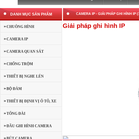
CAMERA IP -
GIẢI PHÁP GHI HÌNH IP (
DANH MỤC SẢN PHẨM
Giải pháp ghi hình IP
CHUÔNG HÌNH
CAMERA IP
CAMERA QUAN SÁT
CHỐNG TRỘM
THIẾT BỊ NGHE LÉN
BỘ ĐÀM
THIẾT BỊ ĐỊNH VỊ Ô TÔ, XE
MÁY
TỔNG ĐÀI
ĐẦU GHI HÌNH CAMERA
BÚT CAMERA