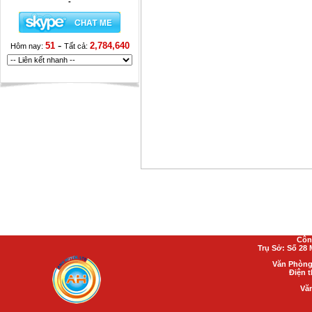
-
-
51
2,784,640
Hôm nay:
Tất cả:
Côn
Trụ Sở: Số 28
Văn Phòng 
Điện t
Vă