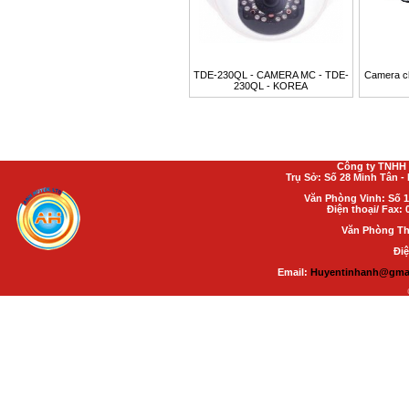
TDE-230QL - CAMERA MC - TDE-
Camera c
230QL - KOREA
Công ty TNHH 
Trụ Sở: Số 28 Minh Tân 
Văn Phòng Vinh: Số 1
Điện thoại/ Fax: 
Văn Phòng Th
Điệ
Email:
Huyentinhanh@gma