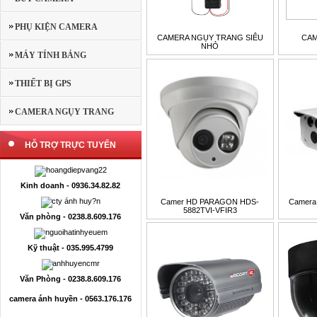
PHỤ KIỆN CAMERA
CAMERA NGỤY TRANG SIÊU
CAM
NHỎ
MÁY TÍNH BẢNG
THIẾT BỊ GPS
CAMERA NGỤY TRANG
HỖ TRỢ TRỰC TUYẾN
Kinh doanh - 0936.34.82.82
Camer HD PARAGON HDS-
Camera
5882TVI-VFIR3
Văn phòng - 0238.8.609.176
Kỹ thuật - 035.995.4799
Văn Phòng - 0238.8.609.176
camera ánh huyền - 0563.176.176