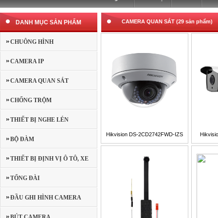
CAMERA QUAN SÁT (29 sản phẩm)
DANH MỤC SẢN PHẨM
CHUÔNG HÌNH
CAMERA IP
CAMERA QUAN SÁT
CHỐNG TRỘM
THIẾT BỊ NGHE LÉN
Hikvision DS-2CD2742FWD-IZS
Hikvis
BỘ ĐÀM
THIẾT BỊ ĐỊNH VỊ Ô TÔ, XE
MÁY
TỔNG ĐÀI
ĐẦU GHI HÌNH CAMERA
BÚT CAMERA