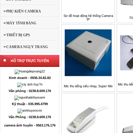
PHỤ KIỆN CAMERA
Sơ đồ hoạt động hệ thống Camera
Gi
IP
MÁY TÍNH BẢNG
THIẾT BỊ GPS
CAMERA NGỤY TRANG
HỖ TRỢ TRỰC TUYẾN
Kinh doanh - 0936.34.82.82
Mic thu ti
Mic thu tiếng siêu nhạy, Super Mix
Văn phòng - 0238.8.609.176
Kỹ thuật - 035.995.4799
Văn Phòng - 0238.8.609.176
camera ánh huyền - 0563.176.176