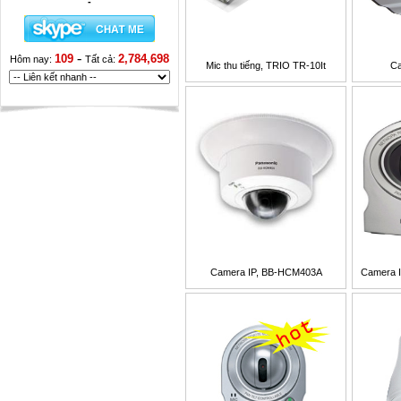
-
-
109
2,784,698
Hôm nay:
Tất cả:
Mic thu tiếng, TRIO TR-10It
Ca
Camera IP, BB-HCM403A
Camera IP