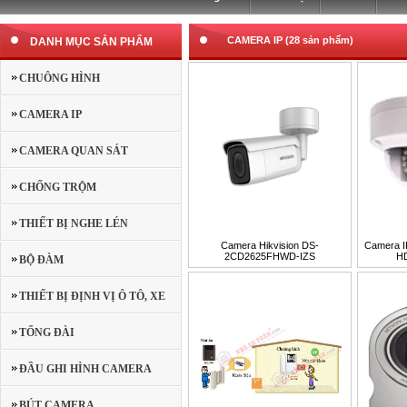
CAMERA IP (28 sản phẩm)
DANH MỤC SẢN PHẨM
CHUÔNG HÌNH
CAMERA IP
CAMERA QUAN SÁT
CHỐNG TRỘM
THIẾT BỊ NGHE LÉN
Camera Hikvision DS-
Camera 
2CD2625FHWD-IZS
HD
BỘ ĐÀM
THIẾT BỊ ĐỊNH VỊ Ô TÔ, XE
MÁY
TỔNG ĐÀI
ĐẦU GHI HÌNH CAMERA
BÚT CAMERA