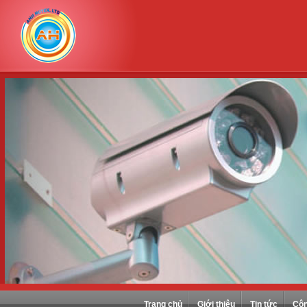
Trang chủ
Giới thiệu
Tin tức
Côn