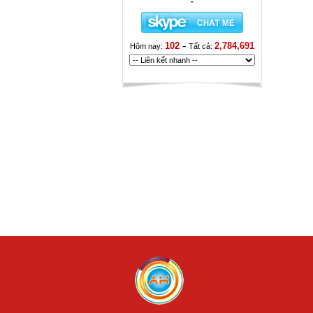
-
-
102
2,784,691
Hôm nay:
Tất cả: