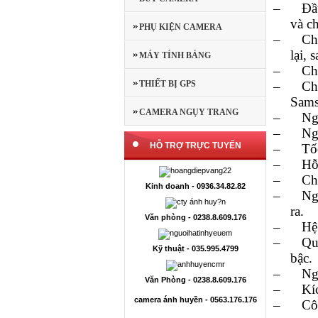
–
Đầ
và ch
PHỤ KIỆN CAMERA
–
Ch
lại, 
MÁY TÍNH BẢNG
–
Ch
THIẾT BỊ GPS
–
Ch
Sams
CAMERA NGỤY TRANG
–
Ng
–
Ng
HỖ TRỢ TRỰC TUYẾN
–
Tố
–
Hỗ
–
Ch
Kinh doanh - 0936.34.82.82
–
Ng
ra.
Văn phòng - 0238.8.609.176
–
Hệ
–
Qu
Kỹ thuật - 035.995.4799
bậc.
–
Ng
Văn Phòng - 0238.8.609.176
–
Kí
camera ánh huyền - 0563.176.176
–
Cô