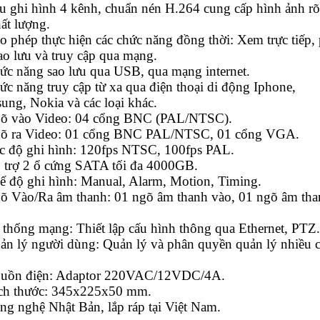
u ghi hình 4 kênh, chuẩn nén H.264 cung cấp hình ảnh rõ
ất lượng.
o phép thực hiện các chức năng đồng thời: Xem trực tiếp, 
sao lưu và truy cập qua mạng.
ức năng sao lưu qua USB, qua mạng internet.
ức năng truy cập từ xa qua điện thoại di động Iphone,
ung, Nokia và các loại khác.
õ vào Video: 04 cổng BNC (PAL/NTSC).
õ ra Video: 01 cổng BNC PAL/NTSC, 01 cổng VGA.
c độ ghi hình: 120fps NTSC, 100fps PAL.
 trợ 2 ổ cứng SATA tối đa 4000GB.
ế độ ghi hình: Manual, Alarm, Motion, Timing.
õ Vào/Ra âm thanh: 01 ngõ âm thanh vào, 01 ngõ âm tha
 thống mạng: Thiết lập cấu hình thông qua Ethernet, PTZ.
ản lý người dùng: Quản lý và phân quyền quản lý nhiều 
uồn điện: Adaptor 220VAC/12VDC/4A.
ch thước: 345x225x50 mm.
ng nghệ Nhật Bản, lắp ráp tại Việt Nam.