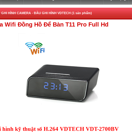
 GHI HÌNH CAMERA -
ĐẦU GHI HÌNH VDTECH (1 sản phẩm)
 Wifi Đồng Hồ Để Bàn T11 Pro Full Hd
i hình kỹ thuật số H.264 VDTECH VDT-2700BV