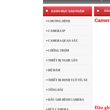
ĐẦU
DANH MỤC SẢN PHẨM
Camera
CHUÔNG HÌNH
CAMERA IP
CAMERA QUAN SÁT
CHỐNG TRỘM
THIẾT BỊ NGHE LÉN
BỘ ĐÀM
THIẾT BỊ ĐỊNH VỊ Ô TÔ, XE
MÁY
TỔNG ĐÀI
ĐẦU GHI HÌNH CAMERA
Đầu gh
BÚT CAMERA