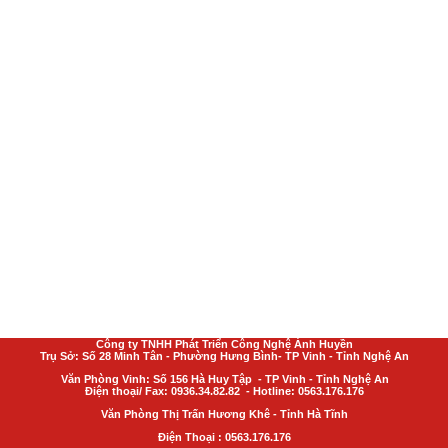
Công ty TNHH Phát Triển Công Nghệ Ánh Huyền
Trụ Sở: Số 28 Minh Tân - Phường Hưng Bình- TP Vinh - Tỉnh Nghệ An
Văn Phòng Vinh: Số 156 Hà Huy Tập - TP Vinh - Tỉnh Nghệ An
Điện thoại/ Fax: 0936.34.82.82 - Hotline: 0563.176.176
Văn Phòng Thị Trấn Hương Khê - Tỉnh Hà Tĩnh
Điện Thoại : 0563.176.176