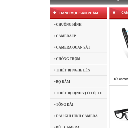
CAM
DANH MỤC SẢN PHẨM
CHUÔNG HÌNH
CAMERA IP
CAMERA QUAN SÁT
CHỐNG TRỘM
THIẾT BỊ NGHE LÉN
bút camer
BỘ ĐÀM
THIẾT BỊ ĐỊNH VỊ Ô TÔ, XE
MÁY
TỔNG ĐÀI
ĐẦU GHI HÌNH CAMERA
BÚT CAMERA