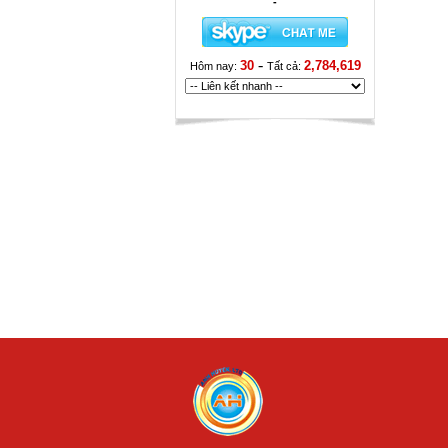
-
-
30
2,784,619
Hôm nay:
Tất cả: