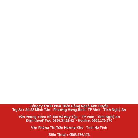
Công ty TNHH Phát Triển Công Nghệ Ánh Huyền
Trụ Sở: Số 28 Minh Tân - Phường Hưng Bình- TP Vinh - Tỉnh Nghệ An
Văn Phòng Vinh: Số 156 Hà Huy Tập - TP Vinh - Tỉnh Nghệ An
Điện thoại/ Fax: 0936.34.82.82 - Hotline: 0563.176.176
Văn Phòng Thị Trấn Hương Khê - Tỉnh Hà Tĩnh
Điện Thoại : 0563.176.176