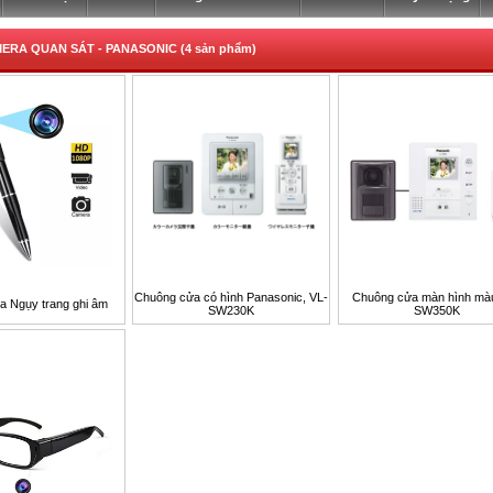
ERA QUAN SÁT -
PANASONIC (4 sản phẩm)
Chuông cửa có hình Panasonic, VL-
Chuông cửa màn hình màu
a Ngụy trang ghi âm
SW230K
SW350K