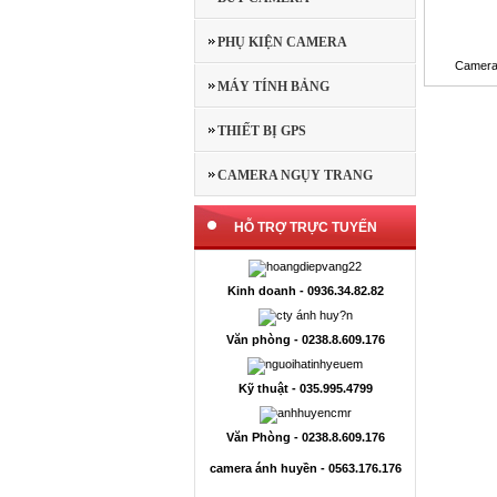
PHỤ KIỆN CAMERA
Camera 
MÁY TÍNH BẢNG
THIẾT BỊ GPS
CAMERA NGỤY TRANG
HỖ TRỢ TRỰC TUYẾN
Kinh doanh - 0936.34.82.82
Văn phòng - 0238.8.609.176
Kỹ thuật - 035.995.4799
Văn Phòng - 0238.8.609.176
camera ánh huyền - 0563.176.176