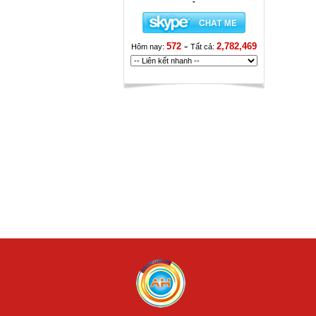
-
-
572
2,782,469
Hôm nay:
Tất cả: