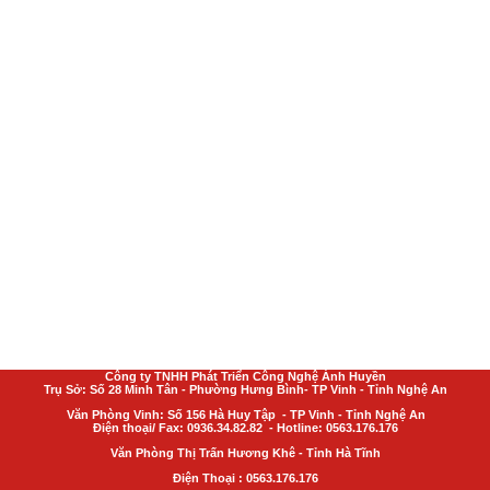
Công ty TNHH Phát Triển Công Nghệ Ánh Huyền
Trụ Sở: Số 28 Minh Tân - Phường Hưng Bình- TP Vinh - Tỉnh Nghệ An
Văn Phòng Vinh: Số 156 Hà Huy Tập - TP Vinh - Tỉnh Nghệ An
Điện thoại/ Fax: 0936.34.82.82 - Hotline: 0563.176.176
Văn Phòng Thị Trấn Hương Khê - Tỉnh Hà Tĩnh
Điện Thoại : 0563.176.176