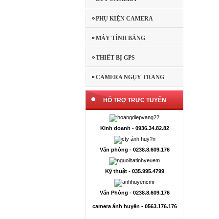
PHỤ KIỆN CAMERA
MÁY TÍNH BẢNG
THIẾT BỊ GPS
CAMERA NGỤY TRANG
HỖ TRỢ TRỰC TUYẾN
Kinh doanh - 0936.34.82.82
Văn phòng - 0238.8.609.176
Kỹ thuật - 035.995.4799
Văn Phòng - 0238.8.609.176
camera ánh huyền - 0563.176.176