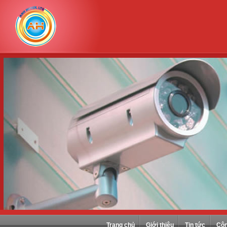
Trang chủ
Giới thiệu
Tin tức
Côn