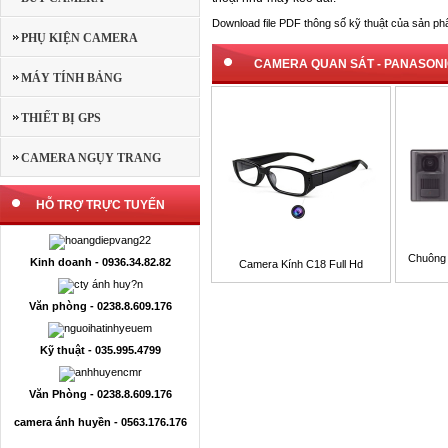
Download file PDF thông số kỹ thuật của sản ph
PHỤ KIỆN CAMERA
CAMERA QUAN SÁT
-
PANASONI
MÁY TÍNH BẢNG
THIẾT BỊ GPS
CAMERA NGỤY TRANG
HỖ TRỢ TRỰC TUYẾN
Chuông 
Kinh doanh - 0936.34.82.82
Camera Kính C18 Full Hd
Văn phòng - 0238.8.609.176
Kỹ thuật - 035.995.4799
Văn Phòng - 0238.8.609.176
camera ánh huyền - 0563.176.176