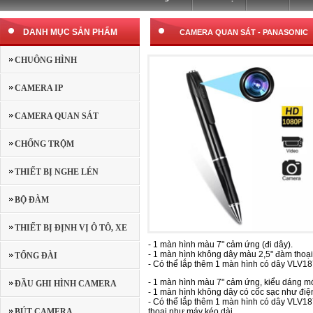
DANH MỤC SẢN PHẨM
CAMERA QUAN SÁT
-
PANASONIC
CHUÔNG HÌNH
CAMERA IP
CAMERA QUAN SÁT
CHỐNG TRỘM
THIẾT BỊ NGHE LÉN
BỘ ĐÀM
THIẾT BỊ ĐỊNH VỊ Ô TÔ, XE
- 1 màn hình màu 7" cảm ứng (đi dây).
- 1 màn hình không dây màu 2,5" đàm thoại 
MÁY
TỔNG ĐÀI
- Có thể lắp thêm 1 màn hình có dây VLV187
- 1 màn hình màu 7" cảm ứng, kiểu dáng mới
ĐẦU GHI HÌNH CAMERA
- 1 màn hình không dây có cốc sạc như điện
- Có thể lắp thêm 1 màn hình có dây VLV18
BÚT CAMERA
thoại như máy kéo dài.