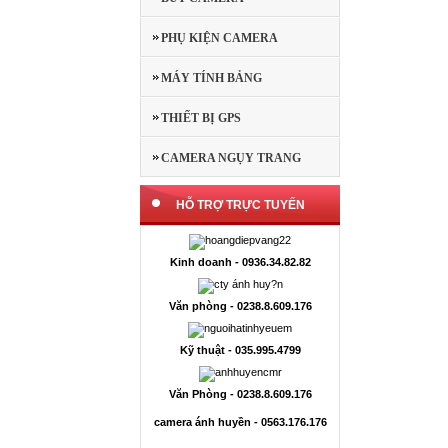
PHỤ KIỆN CAMERA
MÁY TÍNH BẢNG
THIẾT BỊ GPS
CAMERA NGỤY TRANG
HỖ TRỢ TRỰC TUYẾN
Kinh doanh - 0936.34.82.82
Văn phòng - 0238.8.609.176
Kỹ thuật - 035.995.4799
Văn Phòng - 0238.8.609.176
camera ánh huyền - 0563.176.176