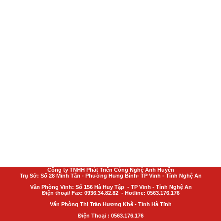
Công ty TNHH Phát Triển Công Nghệ Ánh Huyền
Trụ Sở: Số 28 Minh Tân - Phường Hưng Bình- TP Vinh - Tỉnh Nghệ An
Văn Phòng Vinh: Số 156 Hà Huy Tập - TP Vinh - Tỉnh Nghệ An
Điện thoại/ Fax: 0936.34.82.82 - Hotline: 0563.176.176
Văn Phòng Thị Trấn Hương Khê - Tỉnh Hà Tĩnh
Điện Thoại : 0563.176.176