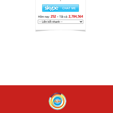
-
-
252
2,784,564
Hôm nay:
Tất cả: