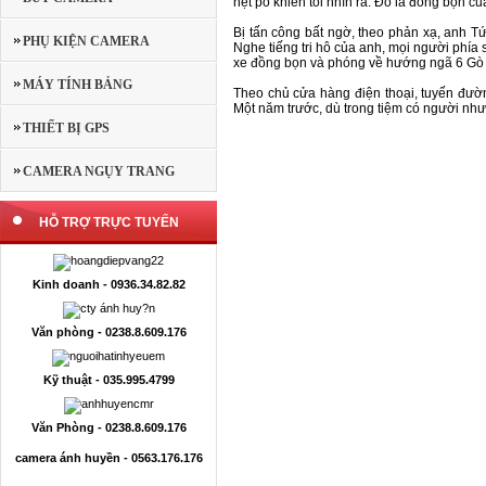
nẹt pô khiến tôi nhìn ra. Đó là đồng bọn c
Bị tấn công bất ngờ, theo phản xạ, anh T
PHỤ KIỆN CAMERA
Nghe tiếng tri hô của anh, mọi người phía 
xe đồng bọn và phóng về hướng ngã 6 Gò
MÁY TÍNH BẢNG
Theo chủ cửa hàng điện thoại, tuyến đườ
Một năm trước, dù trong tiệm có người như
THIẾT BỊ GPS
CAMERA NGỤY TRANG
HỖ TRỢ TRỰC TUYẾN
Kinh doanh - 0936.34.82.82
Văn phòng - 0238.8.609.176
Kỹ thuật - 035.995.4799
Văn Phòng - 0238.8.609.176
camera ánh huyền - 0563.176.176