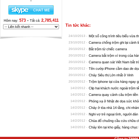
-
-
573
2,785,411
Hôm nay:
Tất cả:
Tin tức khác:
24/10/2013 -
Một số công trình tiêu biểu vừa t
23/10/2012 -
Camera chống trộm ghi lại cảnh 
20/10/2012 -
Bắt trộm từ chiếc camera
20/10/2012 -
Camera bắt trộm ví trong của h
20/10/2012 -
Camera quan sát Viêt Nam bắt t
20/10/2012 -
Tên cướp iPhone cầm dao đe dọa
20/10/2012 -
Cháy Siêu thị Lớn nhất ở Vinh
20/10/2012 -
Trộm Iphone tại cửa hàng ngay g
14/2/2012 -
Clip hai khách nước ngoài trộm tiề
14/2/2012 -
Camera quay cảnh câu trộm tiền
14/2/2012 -
Phóng xạ ở Nhật đe dọa sức khỏ
14/2/2012 -
Cháy ở tòa nhà 14 tầng, chi nh
14/2/2012 -
Nghi vợ trẻ ngoại tình, người đàn
14/2/2012 -
Chùa đổ chuông cầu cứu chữa c
14/2/2012 -
Cháy lớn tại kho giấy, hàng chục
Công ty TNHH 