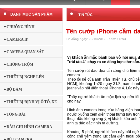
DANH MỤC SẢN PHẨM
TIN TỨC
CHUÔNG HÌNH
Tên cướp iPhone cầm da
CAMERA IP
Tin đăng ngày: 20/10/2012 - Xem: 11253
CAMERA QUAN SÁT
Vị khách ăn mặc bảnh bao vờ hỏi mua đi
"trái táo 4" chạy ra xe đồng bọn chờ sẵn.
CHỐNG TRỘM
Tên cướp rút dao dọa tấn công chủ tiệm 
camera
THIẾT BỊ NGHE LÉN
Theo lời kể của anh Trần Thiên Tứ, chủ t
HCM), khoảng 1h20 ngày 31/8, nam thanh
jeans vào hỏi điện thoại iPhone 4. Lúc nà
BỘ ĐÀM
"Thấy người khách ăn mặc lịch sự nên tô
cho hay.
THIẾT BỊ ĐỊNH VỊ Ô TÔ, XE
Hình ảnh camera trong cửa hàng điện thoạ
MÁY
TỔNG ĐÀI
người xuống xem điện thoại trưng bày trong 
thoại đầu không ưng ý, vị khách kêu anh 
anh ta dáo dác nhìn ra đường.
ĐẦU GHI HÌNH CAMERA
Khoảng 5 phút, người khách này bất ngờ 
công chủ tiệm trong lúc cầm điện thoại b
BÚT CAMERA